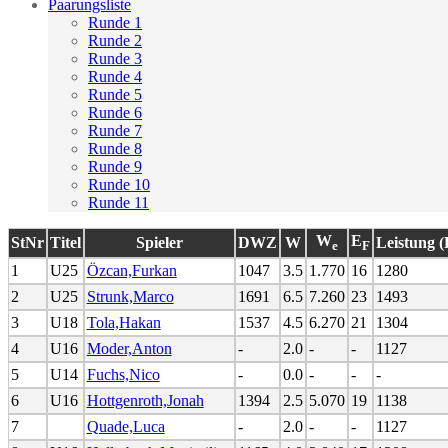
Paarungsliste
Runde 1
Runde 2
Runde 3
Runde 4
Runde 5
Runde 6
Runde 7
Runde 8
Runde 9
Runde 10
Runde 11
W
E
StNr
Titel
Spieler
DWZ
W
Leistung 
e
F
1
U25
Özcan,Furkan
1047
3.5
1.770
16
1280
2
U25
Strunk,Marco
1691
6.5
7.260
23
1493
3
U18
Tola,Hakan
1537
4.5
6.270
21
1304
4
U16
Moder,Anton
-
2.0
-
-
1127
5
U14
Fuchs,Nico
-
0.0
-
-
-
6
U16
Hottgenroth,Jonah
1394
2.5
5.070
19
1138
7
Quade,Luca
-
2.0
-
-
1127