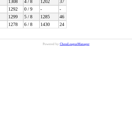
1308
4 / 8
1202
37
1292
0 / 9
-
-
1299
5 / 8
1285
46
1278
6 / 8
1430
24
Powered by
ChessLeagueManager