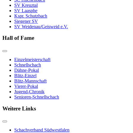
SV Kreuztal
SV Laasphe
Kspr. Schutzbach
Siegener SV
SV Weidenau/Geisweid e.V.
Hall of Fame
Einzelmeisterschaft
Schnellschach
Dähne-Pokal
Blitz-Einzel
Blitz-Mannschaft
Vierer-Pokal
Jugend-Chronik
Senioren-Schnellschach
Weitere Links
Schachverband Südwestfalen