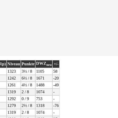
DWZ
(Rp)
Niveau
Punkte
+/-
neu
1323
3½ / 8
1105
58
1242
6½ / 8
1671
-20
1261
4½ / 8
1488
-49
1319
2 / 8
1074
-
1292
0 / 9
753
-
1279
2½ / 8
1318
-76
1319
2 / 8
1074
-