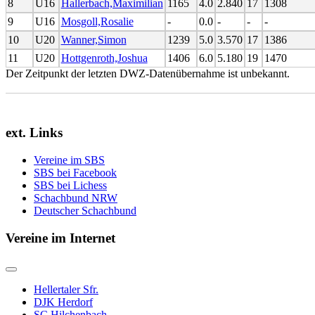
8
U16
Hallerbach,Maximilian
1165
4.0
2.840
17
1308
9
U16
Mosgoll,Rosalie
-
0.0
-
-
-
10
U20
Wanner,Simon
1239
5.0
3.570
17
1386
11
U20
Hottgenroth,Joshua
1406
6.0
5.180
19
1470
Der Zeitpunkt der letzten DWZ-Datenübernahme ist unbekannt.
ext. Links
Vereine im SBS
SBS bei Facebook
SBS bei Lichess
Schachbund NRW
Deutscher Schachbund
Vereine im Internet
Hellertaler Sfr.
DJK Herdorf
SC Hilchenbach