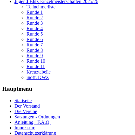
Jugend-Blitz-Einzelmeisterschaften 2025/26
Teilnehmerliste
Runde 1
Runde 2
Runde 3
Runde 4
Runde 5
Runde 6
Runde 7
Runde 8
Runde 9
Runde 10
Runde 11
Kreuztabelle
inoff. DWZ
Hauptmenü
Startseite
Der Vorstand
Die Vereine
Satzungen - Ordnungen
Anleitung - F.A.Q.
Impressum
Datenschutzerklärung