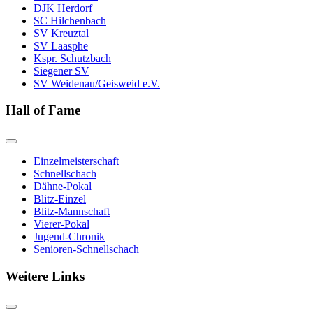
DJK Herdorf
SC Hilchenbach
SV Kreuztal
SV Laasphe
Kspr. Schutzbach
Siegener SV
SV Weidenau/Geisweid e.V.
Hall of Fame
Einzelmeisterschaft
Schnellschach
Dähne-Pokal
Blitz-Einzel
Blitz-Mannschaft
Vierer-Pokal
Jugend-Chronik
Senioren-Schnellschach
Weitere Links