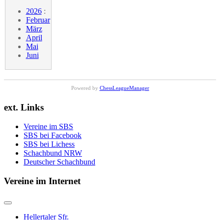
2026
:
Februar
März
April
Mai
Juni
Powered by
ChessLeagueManager
ext. Links
Vereine im SBS
SBS bei Facebook
SBS bei Lichess
Schachbund NRW
Deutscher Schachbund
Vereine im Internet
Hellertaler Sfr.