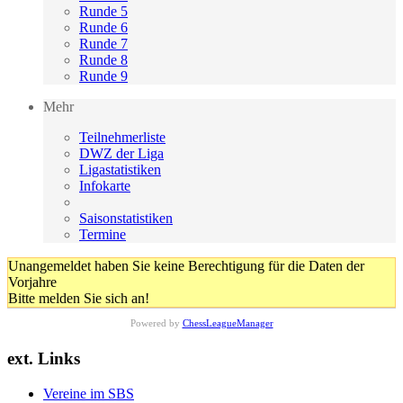
Runde 5
Runde 6
Runde 7
Runde 8
Runde 9
Mehr
Teilnehmerliste
DWZ der Liga
Ligastatistiken
Infokarte
Saisonstatistiken
Termine
Unangemeldet haben Sie keine Berechtigung für die Daten der
Vorjahre
Bitte melden Sie sich an!
Powered by
ChessLeagueManager
ext. Links
Vereine im SBS