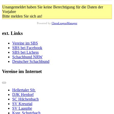
Unangemeldet haben Sie keine Berechtigung für die Daten der
Vorjahre
Bitte melden Sie sich an!
Powered by
ChessLeagueManager
ext. Links
Vereine im SBS
SBS bei Facebook
SBS bei Lichess
Schachbund NRW
Deutscher Schachbund
Vereine im Internet
Hellertaler Sfr.
DJK Herdorf
SC Hilchenbach
SV Kreuztal
SV Laasphe
Kspr. Schutzbach