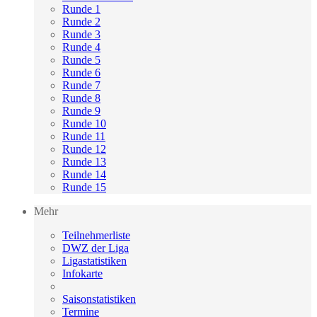
Runde 1
Runde 2
Runde 3
Runde 4
Runde 5
Runde 6
Runde 7
Runde 8
Runde 9
Runde 10
Runde 11
Runde 12
Runde 13
Runde 14
Runde 15
Mehr
Teilnehmerliste
DWZ der Liga
Ligastatistiken
Infokarte
Saisonstatistiken
Termine