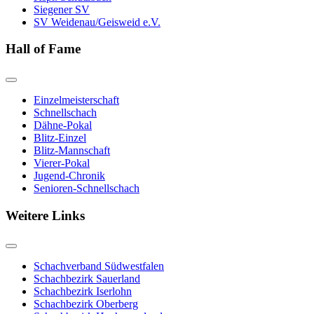
Siegener SV
SV Weidenau/Geisweid e.V.
Hall of Fame
Einzelmeisterschaft
Schnellschach
Dähne-Pokal
Blitz-Einzel
Blitz-Mannschaft
Vierer-Pokal
Jugend-Chronik
Senioren-Schnellschach
Weitere Links
Schachverband Südwestfalen
Schachbezirk Sauerland
Schachbezirk Iserlohn
Schachbezirk Oberberg