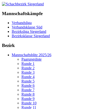
Mannschaftskämpfe
Verbandsliga
Verbandsklasse Süd
Bezirksliga Siegerland
Bezirksklasse Siegerland
Bezirk
Mannschaftsblitz 2025/26
Paarungsliste
Runde 1
Runde 2
Runde 3
Runde 4
Runde 5
Runde 6
Runde 7
Runde 8
Runde 9
Runde 10
Runde 11