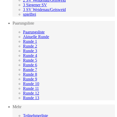
2 SV Weidenau/Geisweid
3 Siegener SV
3 SV Weidenau/Geisweid
spielfrei
Paarungsliste
Paarungsliste
Aktuelle Runde
Runde 1
Runde 2
Runde 3
Runde 4
Runde 5
Runde 6
Runde 7
Runde 8
Runde 9
Runde 10
Runde 11
Runde 12
Runde 13
Mehr
Teilnehmerliste