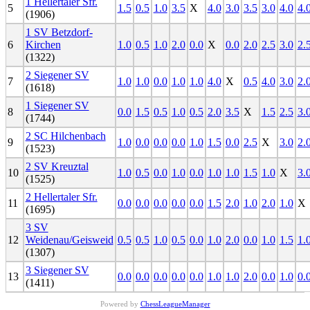
1 Hellertaler Sfr.
5
1.5
0.5
1.0
3.5
X
4.0
3.0
3.5
3.0
4.0
4.
(1906)
1 SV Betzdorf-
6
Kirchen
1.0
0.5
1.0
2.0
0.0
X
0.0
2.0
2.5
3.0
2.
(1322)
2 Siegener SV
7
1.0
1.0
0.0
1.0
1.0
4.0
X
0.5
4.0
3.0
2.
(1618)
1 Siegener SV
8
0.0
1.5
0.5
1.0
0.5
2.0
3.5
X
1.5
2.5
3.
(1744)
2 SC Hilchenbach
9
1.0
0.0
0.0
0.0
1.0
1.5
0.0
2.5
X
3.0
2.
(1523)
2 SV Kreuztal
10
1.0
0.5
0.0
1.0
0.0
1.0
1.0
1.5
1.0
X
3.
(1525)
2 Hellertaler Sfr.
11
0.0
0.0
0.0
0.0
0.0
1.5
2.0
1.0
2.0
1.0
X
(1695)
3 SV
12
Weidenau/Geisweid
0.5
0.5
1.0
0.5
0.0
1.0
2.0
0.0
1.0
1.5
1.
(1307)
3 Siegener SV
13
0.0
0.0
0.0
0.0
0.0
1.0
1.0
2.0
0.0
1.0
0.
(1411)
Powered by
ChessLeagueManager