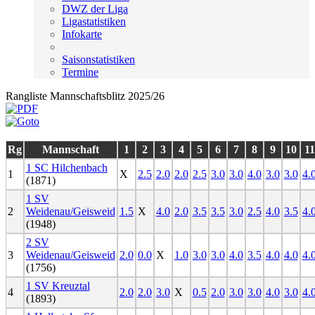
DWZ der Liga
Ligastatistiken
Infokarte
Saisonstatistiken
Termine
Rangliste Mannschaftsblitz 2025/26
Rg
Mannschaft
1
2
3
4
5
6
7
8
9
10
11
1 SC Hilchenbach
1
X
2.5
2.0
2.0
2.5
3.0
3.0
4.0
3.0
3.0
4.
(1871)
1 SV
2
Weidenau/Geisweid
1.5
X
4.0
2.0
3.5
3.5
3.0
2.5
4.0
3.5
4.
(1948)
2 SV
3
Weidenau/Geisweid
2.0
0.0
X
1.0
3.0
3.0
4.0
3.5
4.0
4.0
4.
(1756)
1 SV Kreuztal
4
2.0
2.0
3.0
X
0.5
2.0
3.0
3.0
4.0
3.0
4.
(1893)