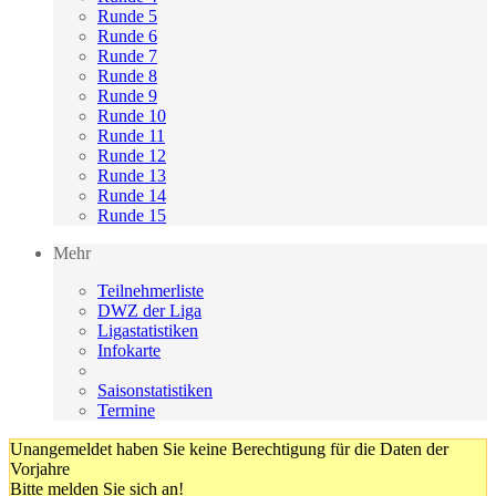
Runde 5
Runde 6
Runde 7
Runde 8
Runde 9
Runde 10
Runde 11
Runde 12
Runde 13
Runde 14
Runde 15
Mehr
Teilnehmerliste
DWZ der Liga
Ligastatistiken
Infokarte
Saisonstatistiken
Termine
Unangemeldet haben Sie keine Berechtigung für die Daten der
Vorjahre
Bitte melden Sie sich an!