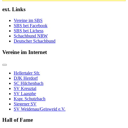
ext. Links
Vereine im SBS
SBS bei Facebook
SBS bei Lichess
Schachbund NRW
Deutscher Schachbund
Vereine im Internet
Hellertaler Sfr.
DJK Herdorf
SC Hilchenbach
SV Kreuztal
SV Laasphe
Kspr. Schutzbach
Siegener SV
SV Weidenau/Geisweid e.V.
Hall of Fame