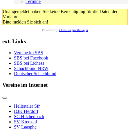
Termine
Unangemeldet haben Sie keine Berechtigung für die Daten der
Vorjahre
Bitte melden Sie sich an!
Powered by
ChessLeagueManager
ext. Links
Vereine im SBS
SBS bei Facebook
SBS bei Lichess
Schachbund NRW
Deutscher Schachbund
Vereine im Internet
Hellertaler Sfr.
DJK Herdorf
SC Hilchenbach
SV Kreuztal
SV Laasphe