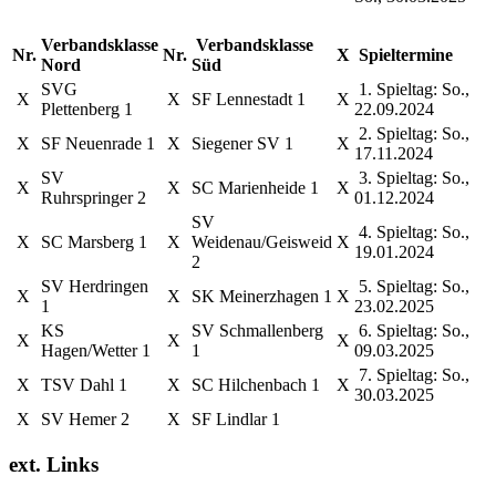
Verbandsklasse
Verbandsklasse
Nr.
Nr.
X
Spieltermine
Nord
Süd
SVG
1. Spieltag: So.,
X
X
SF Lennestadt 1
X
Plettenberg 1
22.09.2024
2. Spieltag: So.,
X
SF Neuenrade 1
X
Siegener SV 1
X
17.11.2024
SV
3. Spieltag: So.,
X
X
SC Marienheide 1
X
Ruhrspringer 2
01.12.2024
SV
4. Spieltag: So.,
X
SC Marsberg 1
X
Weidenau/Geisweid
X
19.01.2024
2
SV Herdringen
5. Spieltag: So.,
X
X
SK Meinerzhagen 1
X
1
23.02.2025
KS
SV Schmallenberg
6. Spieltag: So.,
X
X
X
Hagen/Wetter 1
1
09.03.2025
7. Spieltag: So.,
X
TSV Dahl 1
X
SC Hilchenbach 1
X
30.03.2025
X
SV Hemer 2
X
SF Lindlar 1
ext. Links