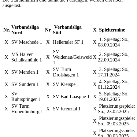
ausgelost.
Verbandsliga
Verbandsliga
Nr.
Nr.
X
Spieltermine
Nord
Süd
1. Spieltag: So.,
X
SV Meschede 1
X
Hellertaler SF 1
X
08.09.2024
SV
MS Halver-
2. Spieltag: So.,
X
X
Weidenau/Geisweid
X
Schalksmühle 1
22.09.2024
1
SV Turm
3. Spieltag: So.,
X
SV Menden 1
X
X
Drolshagen 1
17.11.2024
4. Spieltag: So.,
X
SV Sundern 1
X
SV Kierspe 1
X
01.12.2024
SV
5. Spieltag: So.,
X
X
SV Bad Laasphe 1
X
Ruhrspringer 1
19.01.2025
SV Turm
Platzierungsspiele:
X
X
SV Kreuztal 1
X
Hohenlimburg 1
So., 23.02.2025
Platzierungsspiele:
X
So., 09.03.2025
Platzierungsspiele:
X
So., 30.03.2025